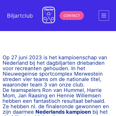
G
a
Biljartclub
CONTACT
n
a
a
r
d
e
Op 27 juni 2023 is het kampioenschap van
i
Nederland bij het dagbiljarten driebanden
n
voor recreanten gehouden. In het
Nieuwegeinse sportcomplex Merwestein
h
streden vier teams om de nationale titel,
o
waaronder team 3 van onze club.
u
De teamspelers Ron van Hummel, Harrie
d
Mom,
Jan Raasing en Hennie Willemsen
hebben een fantastisch resultaat behaald.
Ze hebben nl. de finaleronde gewonnen en
zijn daarmee
Nederlands kampioen
bij het