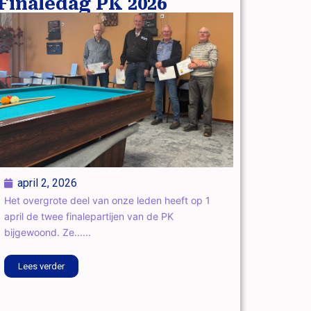
Finaledag PK 2026
april 2, 2026
Het overgrote deel van onze leden heeft op 1
april de twee finalepartijen van de PK
bijgewoond. Ze......
Lees verder