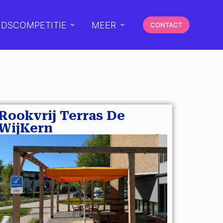
DSCOMPETITIE
MEER
CONTACT
Rookvrij Terras De
WijKern