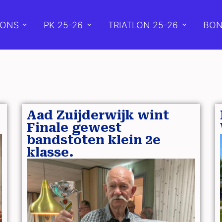
 ONS
PK 25-26
TRIATLON 25-26
BON
Aad Zuijderwijk wint
Finale gewest
bandstoten klein 2e
klasse.