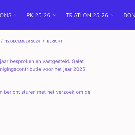
 ONS
PK 25-26
TRIATLON 25-26
BON
ie 2025
12 DECEMBER 2024
BERICHT
jaar besproken en vastgesteld. Gelet
enigingscontributie voor het jaar 2025
en bericht sturen met het verzoek om de