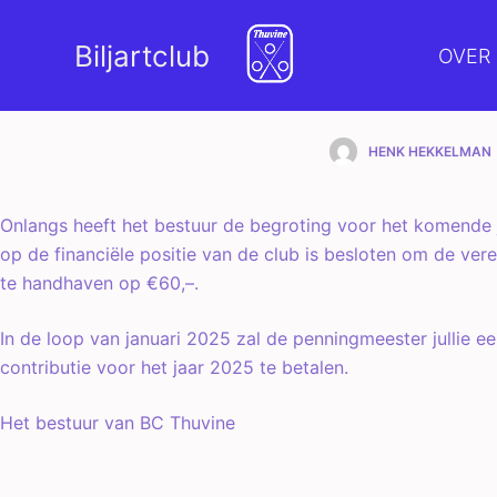
G
Biljartclub
a
OVER
Contribut
n
a
a
HENK HEKKELMAN
r
d
Onlangs heeft het bestuur de begroting voor het komende 
e
op de financiële positie van de club is besloten om de ver
i
te handhaven op €60,–.
n
h
In de loop van januari 2025 zal de penningmeester jullie e
o
contributie voor het jaar 2025 te betalen.
u
d
Het bestuur van BC Thuvine